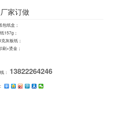
盒厂家订做
纸包纸盒；
纸157g；
00克灰板纸；
印刷+烫金；
13822264246
热线：
: