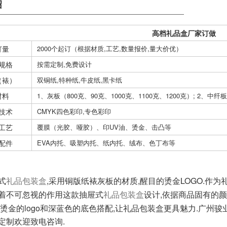
绍
高档礼品盒厂家订做
订量
2000个起订（根据材质,工艺,数量报价,量大价优）
规格
按需定制,免费设计
（裱）
双铜纸,特种纸,牛皮纸,黑卡纸
材料
1、灰板（800克、90克、1000克、1100克、1200克）; 2、中纤板（
技术
CMYK四色彩印,专色彩印
工艺
覆膜（光胶、哑胶）、印UV油、烫金、击凸等
配件
EVA内托、吸塑内托、纸内托、绒布、色丁布等
式
,采用铜版纸裱灰板的材质,醒目的烫金LOGO.
作为
礼品包装盒
着不可忽视的作用
这款抽屉式
设计,依据商品固有的
礼品包装盒
上烫金的logo和深蓝色的底色搭配,让礼品包装盒更具魅力.
广州骏
定制欢迎致电咨询.