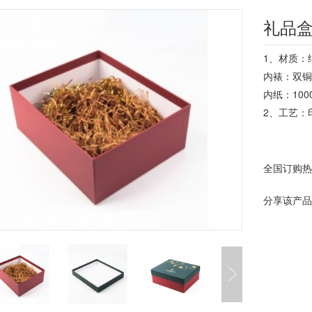
礼品
1、材质：
内裱：双铜
内纸：10
2、工艺：
全国订购
分享该产品