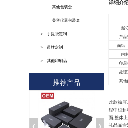
详细介
其他包装盒
美容仪器包装盒
起
>
手提袋定制
产品
面纸
>
吊牌定制
内
>
其他印刷品
印刷
处理
推荐产品
其他
此款抽屉
程中也起
面,整体
礼品品盒