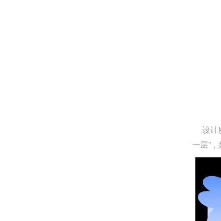
设计服
一层”