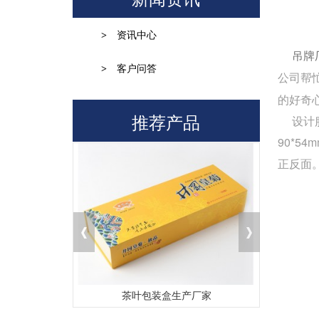
>
资讯中心
吊牌
>
客户问答
公司帮
的好奇
推荐产品
设计服装
90*
正反面
定做
茶叶包装盒生产厂家