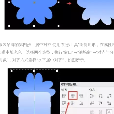
装吊牌的第四步：居中对齐 使用“矩形工具”绘制矩形，在属性栏
骤中填充色；选择两个造型，执行“窗口”→“泊坞窗”→“对齐与
对象”，对齐方式选择“水平居中对齐”，如图所示。