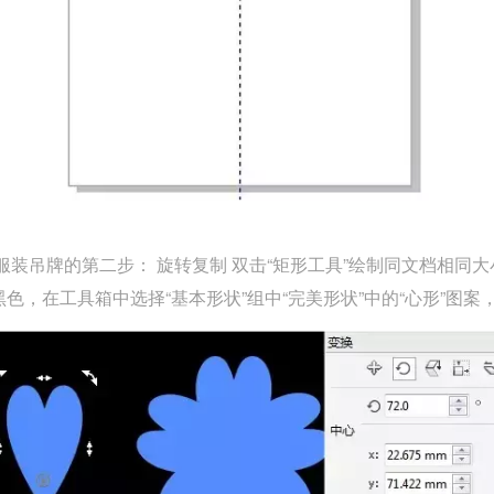
装吊牌的第二步： 旋转复制 双击“矩形工具”绘制同文档相同大
色，在工具箱中选择“基本形状”组中“完美形状”中的“心形”图