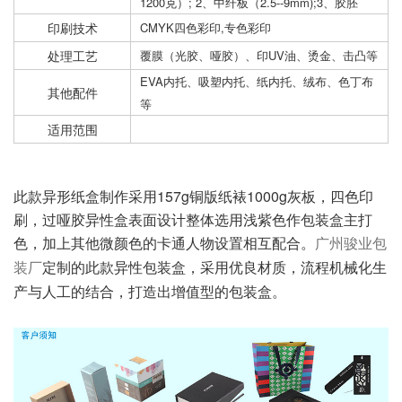
1200克）; 2、中纤板（2.5--9mm);3、胶胚
印刷技术
CMYK四色彩印,专色彩印
处理工艺
覆膜（光胶、哑胶）、印UV油、烫金、击凸等
EVA内托、吸塑内托、纸内托、绒布、色丁布
其他配件
等
适用范围
此款异形纸盒制作采用157g铜版纸裱1000g灰板，四色印
刷，过哑胶
异性盒表面设计整体选用浅紫色作包装盒主打
色，加上其他微颜色的卡通人物设置相互配合。
广州骏业包
定制的此款异性包装盒，采用优良材质，流程机械化生
装厂
产与人工的结合，打造出增值型的包装盒。