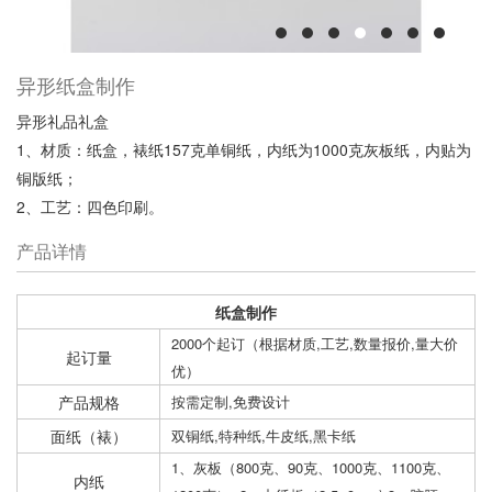
异形纸盒制作
异形礼品礼盒
1、材质：纸盒，裱纸157克单铜纸，内纸为1000克灰板纸，内贴为
铜版纸；
2、工艺：四色印刷。
产品详情
纸盒制作
2000个起订（根据材质,工艺,数量报价,量大价
起订量
优）
产品规格
按需定制,免费设计
面纸（裱）
双铜纸,特种纸,牛皮纸,黑卡纸
1、灰板（800克、90克、1000克、1100克、
内纸