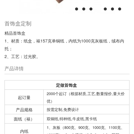
首饰盒定制
精品首饰盒
1、材质：纸盒，裱157克单铜纸，内纸为1000克灰板纸，绒布内
托；
2、工艺：过光胶。
产品详情
定做首饰盒
2000个起订（根据材质,工艺,数量报价,量大价
起订量
优）
产品规格
按需定制,免费设计
面纸（裱）
双铜纸,特种纸,牛皮纸,黑卡纸
1、灰板（800克、900克、1000克、1100克、
内纸