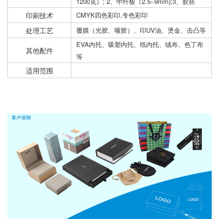
1200克）; 2、中纤板（2.5--9mm);3、胶胚
印刷技术
CMYK四色彩印,专色彩印
处理工艺
覆膜（光胶、哑胶）、印UV油、烫金、击凸等
EVA内托、吸塑内托、纸内托、绒布、色丁布
其他配件
等
适用范围