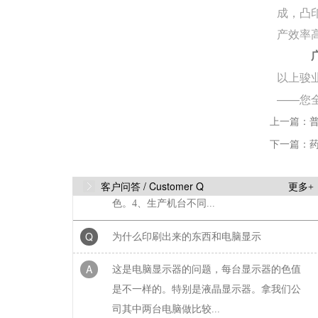
Q
为什么不同批次的包装纸品颜色不
成，凸
产效率
A
印刷机器、纸张、油墨、显示器、机台师
傅、天气、放置时间的不同，印出来颜色不
以上骏
同（表面有覆膜的更不一...
——您
Q
为什么不同批次的牛皮纸或黑卡纸
上一篇：
A
下一篇：
1、生产工艺复杂2、不同批次原材料的颜色
有差异。3、造纸季节因素也会影响纸张的颜
色。4、生产机台不同...
客户问答 /
Customer Q
更多+
Q
为什么印刷出来的东西和电脑显示
A
这是电脑显示器的问题，每台显示器的色值
是不一样的。特别是液晶显示器。拿我们公
司其中两台电脑做比较...