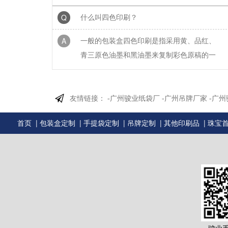
Q
什么叫四色印刷？
A
一般的包装盒四色印刷是指采用黄、品红、
青三原色油墨和黑油墨来复制彩色原稿的一
种颜色工艺。
Q
为什么数码打印和大机印刷颜色不
友情链接：
-广州骏业纸袋厂
-广州吊牌厂家
-广
A
数码打印是RGB三色喷墨，而大机印刷是
CMYK四色网点印刷
|
|
|
|
|
首页
包装盒定制
手提袋定制
吊牌定制
其他印刷品
珠宝
Q
为什么不同批次的包装纸品颜色不
A
印刷机器、纸张、油墨、显示器、机台师
傅、天气、放置时间的不同，印出来颜色不
同（表面有覆膜的更不一...
Q
为什么不同批次的牛皮纸或黑卡纸