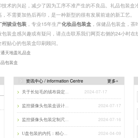
印技术的兴起，减少了因为工序不准产生的不良品。礼品包装盒
高，不需要加热后再印，是一种新型的很有发展前途的新工艺。
，专业15年生产
，保健品包装盒，茶
广州骏业包装
化妆品包装盒
业包装盒感兴趣或有疑问，请点击联系我们
网页右侧的24小时在线客
全程贴心的包装盒印刷顾问。
普通天地盖礼品盒
药品包装盒
资讯中心 /
information Centre
更多+
>
2024-07-17
关于长短毛的绒布袋定...
>
2024-07-17
监控摄像头包装盒设计...
>
2024-07-16
监控摄像头包装定制尺...
>
2024-04-09
U盘包装的内托：精心...