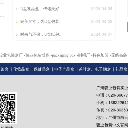
>
2024-04-08
U盘礼品盒，传递美好...
>
2024-04-02
完美尺寸，为U盘包装...
>
2024-04-01
时尚与环保：U盘纸包...
州骏业包装盒厂
-骏业包装博客
-packaging box
-制帽厂
-特色加盟
-无纺布袋
|
|
|
|
|
首饰盒
化妆品盒
保健品盒
电子产品盒
茶叶盒、电子烟盒
礼品盒
广州骏业包装实
电话：020-66677
手机：138222642
传真：020-8635
地址：广州市白云
骏业包装中文官