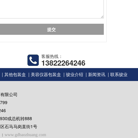
客服热线：
13822264246
|
|
|
|
|
其他包装盒
美容仪器包装盒
骏业介绍
新闻资讯
联系骏业
业有限公司
799
46
3930或总机转888
区石马马岗直街1号
网：
www.gdbaozhuang.com