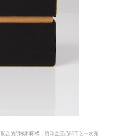
配合的阴模和阳模，烫印盒亚凸凹工艺一次完