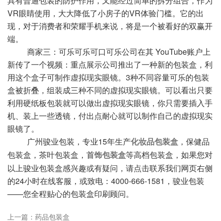
具有普通包装的防护作用，又能经过简单的拆分组合，作为
VR眼睛使用，大大降低了小房子的VR体验门槛。它的出
现，对于消费者和荣耀手机来说，将是一个被看好的双赢开
端。
商家三：可乐可乐可口可乐公司在其 YouTube账户上
新传了一个视频：重点展示公司推出了一种新的包装盒，利
用这个盒子可制作虚拟现实眼镜。3种不同容量可乐的包装
盒被折叠，组装成三种不同的虚拟现实眼镜。可以看出只要
利用硬纸板包装就可以做出虚拟现实眼镜，你只需要插入手
机、装上一些透镜，付出点耐心就可以制作自己的虚拟现实
眼镜了。
广州骏业包装
，专业15年生产
，保健品
化妆品包装盒
包装盒，茶叶包装盒，
等高档包装盒，如果您对
首饰包装盒
以上骏业包装盒感兴趣或有疑问，请点击联系我们网页右侧
的24小时在线客服，或致电：4000-666-1581，骏业包装
——您全程贴心的包装盒印刷顾问。
上一篇：
药品包装盒