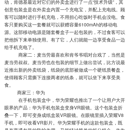
动，肯德基最近对它们的外卖盒进行了一点“技术升级”，其
创意包装盒是在外卖盒内置一个充电宝，并配上充电线。顾
客可以随时进行手机充电，不用担心吃饭时手机会没电。食
客只要购买这一套餐就可以获赠容量6100mAh的移动电
源。这部移动电源是随套餐盒子一起包装的，不过食客可以
把他拆下来单独使用。有了它，人们就能一边享受食品一边
给手机充电了。
商家二：麦当劳最喜欢和肯爷爷唱对台戏了，当然是
麦当劳叔叔。麦当劳也在包装的细节上做出尝试，比方说最
近推出新的外卖纸袋，纸袋的底部被做成一个硬纸质餐盘，
使得顾客只需撕下连接两者的纸条，就可以坐下来享受美
食。
商家三：华为
在手机包装盒中，华为荣耀也推出了一个让用户大开
眼界的产品：华为手机包装盒变身VR眼镜。这个包装盒折
叠一下，即可变身成纸盒装VR眼镜。在眼镜里插入荣耀V8
手机，即可收看VR影片。华为荣耀手机的这款包装盒，既