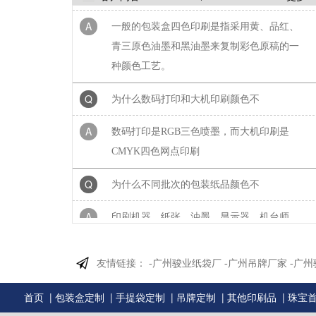
A
一般的包装盒四色印刷是指采用黄、品红、
青三原色油墨和黑油墨来复制彩色原稿的一
种颜色工艺。
Q
为什么数码打印和大机印刷颜色不
A
数码打印是RGB三色喷墨，而大机印刷是
CMYK四色网点印刷
Q
为什么不同批次的包装纸品颜色不
A
印刷机器、纸张、油墨、显示器、机台师
傅、天气、放置时间的不同，印出来颜色不
同（表面有覆膜的更不一...
友情链接：
-广州骏业纸袋厂
-广州吊牌厂家
-广
Q
为什么不同批次的牛皮纸或黑卡纸
|
|
|
|
|
首页
包装盒定制
手提袋定制
吊牌定制
其他印刷品
珠宝
A
1、生产工艺复杂2、不同批次原材料的颜色