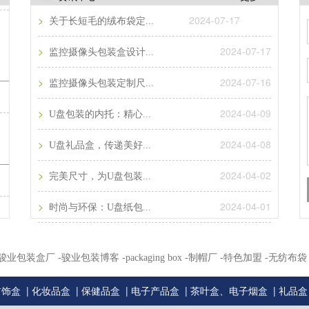
>
2024-07-17
关于长短毛的绒布袋定...
>
2024-07-17
监控摄像头包装盒设计...
>
2024-07-16
监控摄像头包装定制尺...
>
2024-04-09
U盘包装的内托：精心...
>
2024-04-08
U盘礼品盒，传递美好...
>
2024-04-02
完美尺寸，为U盘包装...
>
2024-04-01
时尚与环保：U盘纸包...
州骏业包装盒厂
-骏业包装博客
-packaging box
-制帽厂
-特色加盟
-无纺布袋
|
|
|
|
|
首饰盒
化妆品盒
保健品盒
电子产品盒
茶叶盒、电子烟盒
礼品盒