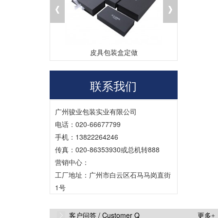
A
印刷机器、纸张、油墨、显示器、机台师
傅、天气、放置时间的不同，印出来颜色不
同（表面有覆膜的更不一...
盒厂家
皮具包装盒定做
茶
Q
为什么不同批次的牛皮纸或黑卡纸
联系我们
A
1、生产工艺复杂2、不同批次原材料的颜色
有差异。3、造纸季节因素也会影响纸张的颜
广州骏业包装实业有限公司
色。4、生产机台不同...
电话：020-66677799
Q
为什么印刷出来的东西和电脑显示
手机：13822264246
传真：020-86353930或总机转888
A
这是电脑显示器的问题，每台显示器的色值
营销中心：
是不一样的。特别是液晶显示器。拿我们公
工厂地址：广州市白云区石马马岗直街
司其中两台电脑做比较...
1号
Q
什么叫四色印刷？
客户问答 /
Customer Q
更多+