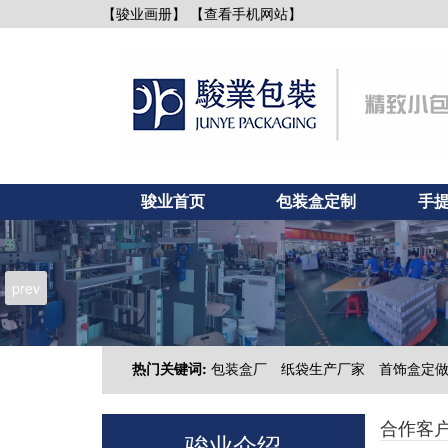
【查看手机网站】
【骏业画册】
骏业首页
包装盒定制
手
新闻资讯
联系骏业
prev
热门关键词:
包装盒厂
纸袋生产厂家
首饰盒定
合作客
骏业介绍