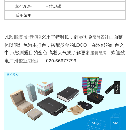
其他配件
吊粒,鸡眼
适用范围
此款
采用了特种纸，商标烫金
正面整
服装吊牌印刷
吊牌设计
体以暗红色为主打色，搭配烫金的LOGO，在浓郁的红色之
中,点缀则耀目的金色,高档大气
想了解更多
，欢迎致
服装吊牌
电
：020-66677799
广州骏业包装厂