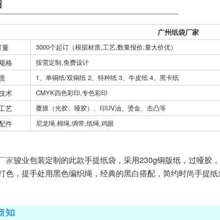
绍
广州纸袋厂家
订量
3000个起订（根据材质,工艺,数量报价,量大价优）
规格
按需定制,免费设计
质
1、单铜纸/双铜纸 2、特种纸 3、牛皮纸 4、黑卡纸
技术
CMYK四色彩印,专色彩印
工艺
覆膜（光胶、哑胶）、印UV油、烫金、击凸等
配件
尼龙绳,棉绳,绸带,纸绳,鸡眼
骏业包装定制的此款手提纸袋，采用230g铜版纸，过哑胶
厂家
打色，提手处用黑色编织绳，经典的黑白搭配，简约时尚
手提纸