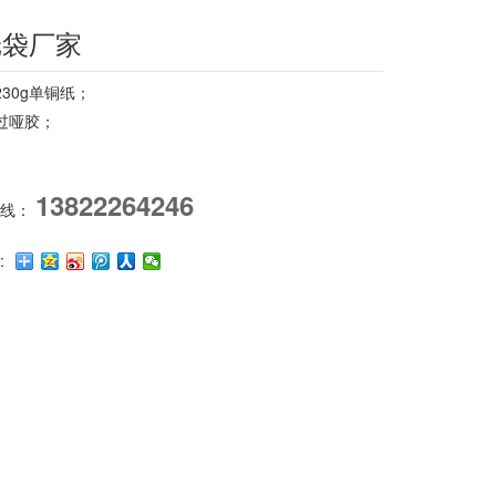
纸袋厂家
30g单铜纸；
过哑胶；
13822264246
热线：
: