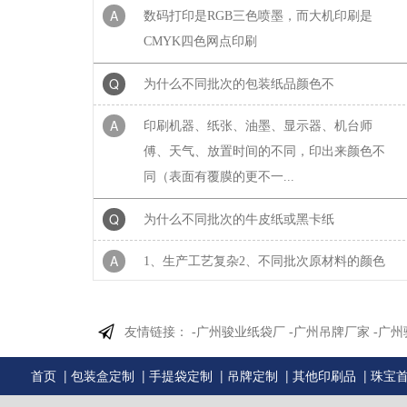
CMYK四色网点印刷
Q
为什么不同批次的包装纸品颜色不
A
印刷机器、纸张、油墨、显示器、机台师
傅、天气、放置时间的不同，印出来颜色不
同（表面有覆膜的更不一...
Q
为什么不同批次的牛皮纸或黑卡纸
A
1、生产工艺复杂2、不同批次原材料的颜色
有差异。3、造纸季节因素也会影响纸张的颜
色。4、生产机台不同...
友情链接：
-广州骏业纸袋厂
-广州吊牌厂家
-广
Q
为什么印刷出来的东西和电脑显示
|
|
|
|
|
A
首页
包装盒定制
手提袋定制
吊牌定制
其他印刷品
珠宝
这是电脑显示器的问题，每台显示器的色值
是不一样的。特别是液晶显示器。拿我们公