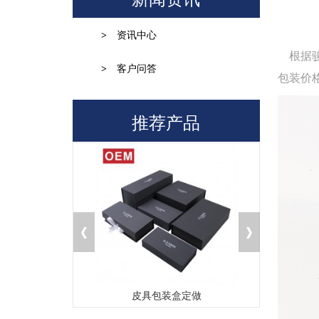
>
资讯中心
根据
>
客户问答
包装价
推荐产品
盒厂家
皮具包装盒定做
茶