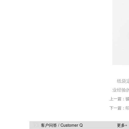
纸袋定
业经验的一
上一篇：
下一篇：
Q
为什么数码打印和大机印刷颜色不
客户问答 /
Customer Q
更多+
A
数码打印是RGB三色喷墨，而大机印刷是