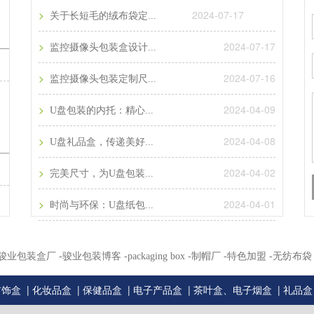
>
2024-07-17
关于长短毛的绒布袋定...
>
2024-07-17
监控摄像头包装盒设计...
>
2024-07-16
监控摄像头包装定制尺...
>
2024-04-09
U盘包装的内托：精心...
>
2024-04-08
U盘礼品盒，传递美好...
>
2024-04-02
完美尺寸，为U盘包装...
>
2024-04-01
时尚与环保：U盘纸包...
州骏业包装盒厂
-骏业包装博客
-packaging box
-制帽厂
-特色加盟
-无纺布袋
|
|
|
|
|
首饰盒
化妆品盒
保健品盒
电子产品盒
茶叶盒、电子烟盒
礼品盒