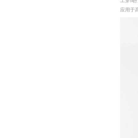
工穿绳
应用于