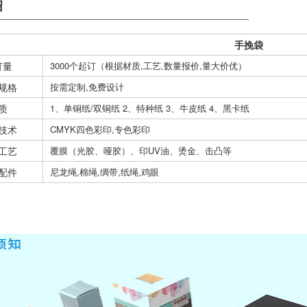
绍
手挽袋
订量
3000个起订（根据材质,工艺,数量报价,量大价优）
规格
按需定制,免费设计
质
1、单铜纸/双铜纸 2、特种纸 3、牛皮纸 4、黑卡纸
技术
CMYK四色彩印,专色彩印
工艺
覆膜（光胶、哑胶）、印UV油、烫金、击凸等
配件
尼龙绳,棉绳,绸带,纸绳,鸡眼