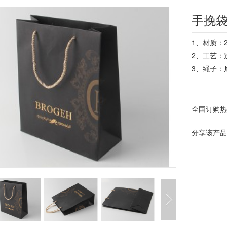
手挽
1、材质：
2、工艺：
3、绳子：
全国订购
分享该产品