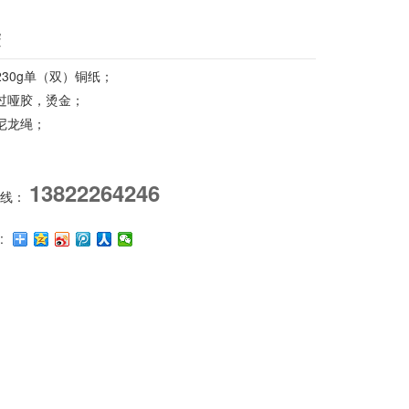
袋
230g单（双）铜纸；
过哑胶，烫金；
尼龙绳；
13822264246
热线：
: