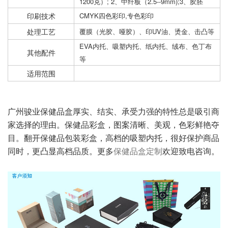
1200克）; 2、中纤板（2.5--9mm);3、胶胚
印刷技术
CMYK四色彩印,专色彩印
处理工艺
覆膜（光胶、哑胶）、印UV油、烫金、击凸等
EVA内托、吸塑内托、纸内托、绒布、色丁布
其他配件
等
适用范围
广州骏业保健品盒厚实、结实、承受力强的特性总是吸引商
家选择的理由。保健品彩盒，图案清晰、美观，色彩鲜艳夺
目。翻开保健品包装彩盒，高档的吸塑内托，很好保护商品
同时，更凸显高档品质。更多
欢迎致电咨询。
保健品盒定制