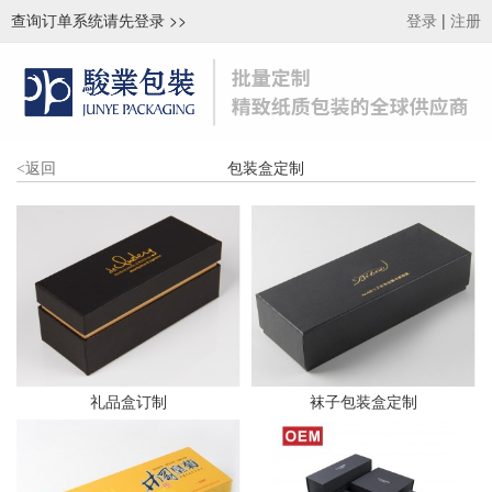
查询订单系统请先登录
>>
|
登录
注册
包装盒定制
<
返回
礼品盒订制
袜子包装盒定制