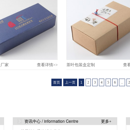
叶包装盒生产厂家
盒厂家
查看详情>>
茶叶包装盒定制
查
首页
上一页
1
2
3
4
5
6
...
2
资讯中心 /
information Centre
更多+