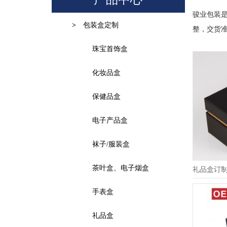
骏业包装
包装盒定制
>
整，交货
珠宝首饰盒
化妆品盒
保健品盒
电子产品盒
袜子/服装盒
茶叶盒、电子烟盒
礼品盒订
手表盒
礼品盒