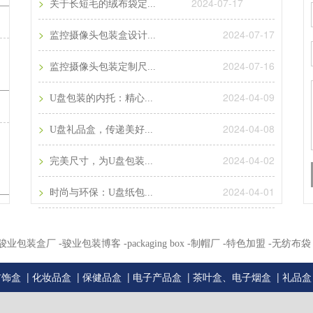
>
2024-07-17
关于长短毛的绒布袋定...
>
2024-07-17
监控摄像头包装盒设计...
>
2024-07-16
监控摄像头包装定制尺...
>
2024-04-09
U盘包装的内托：精心...
>
2024-04-08
U盘礼品盒，传递美好...
>
2024-04-02
完美尺寸，为U盘包装...
>
2024-04-01
时尚与环保：U盘纸包...
州骏业包装盒厂
-骏业包装博客
-packaging box
-制帽厂
-特色加盟
-无纺布袋
|
|
|
|
|
首饰盒
化妆品盒
保健品盒
电子产品盒
茶叶盒、电子烟盒
礼品盒