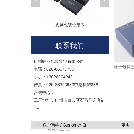
Q
为什么不同批次的牛皮纸或黑卡纸
A
1、生产工艺复杂2、不同批次原材料的颜色
盒厂家
皮具包装盒定做
茶
有差异。3、造纸季节因素也会影响纸张的颜
色。4、生产机台不同...
联系我们
Q
为什么印刷出来的东西和电脑显示
广州骏业包装实业有限公司
A
这是电脑显示器的问题，每台显示器的色值
袜子包装
电话：020-66677799
是不一样的。特别是液晶显示器。拿我们公
手机：13822264246
司其中两台电脑做比较...
传真：020-86353930或总机转888
营销中心：
Q
什么叫四色印刷？
工厂地址：广州市白云区石马马岗直街
A
一般的包装盒四色印刷是指采用黄、品红、
1号
青三原色油墨和黑油墨来复制彩色原稿的一
种颜色工艺。
客户问答 /
Customer Q
更多+