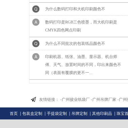
Q
为什么数码打印和大机印刷颜色不
A
数码打印是RGB三色喷墨，而大机印刷是
CMYK四色网点印刷
Q
为什么不同批次的包装纸品颜色不
A
印刷机器、纸张、油墨、显示器、机台师
傅、天气、放置时间的不同，印出来颜色不
同（表面有覆膜的更不一...
Q
为什么不同批次的牛皮纸或黑卡纸
A
1、生产工艺复杂2、不同批次原材料的颜色
友情链接：
-广州骏业纸袋厂
-广州吊牌厂家
-广
有差异。3、造纸季节因素也会影响纸张的颜
色。4、生产机台不同...
|
|
|
|
|
首页
包装盒定制
手提袋定制
吊牌定制
其他印刷品
珠宝
Q
为什么印刷出来的东西和电脑显示