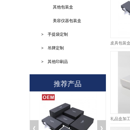
其他包装盒
美容仪器包装盒
>
手提袋定制
皮具包装
>
吊牌定制
Q
为什么数码打印和大机印刷颜色不
>
其他印刷品
A
数码打印是RGB三色喷墨，而大机印刷是
CMYK四色网点印刷
推荐产品
Q
为什么不同批次的包装纸品颜色不
A
印刷机器、纸张、油墨、显示器、机台师
傅、天气、放置时间的不同，印出来颜色不
礼品盒加
同（表面有覆膜的更不一...