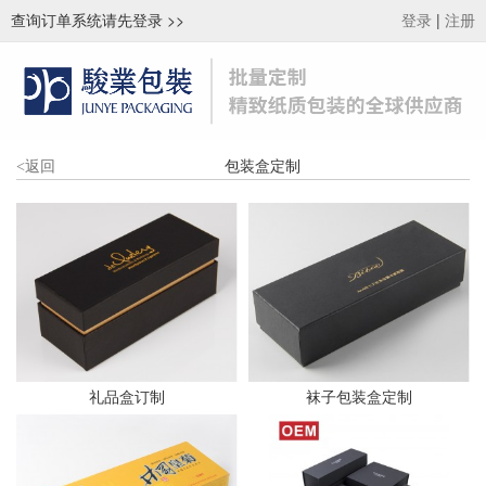
查询订单系统请先登录
>>
|
登录
注册
包装盒定制
<
返回
礼品盒订制
袜子包装盒定制