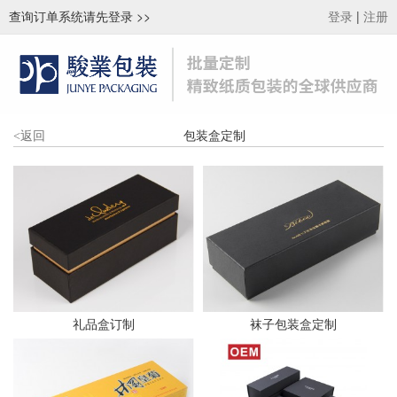
查询订单系统请先登录
>>
|
登录
注册
包装盒定制
<
返回
礼品盒订制
袜子包装盒定制