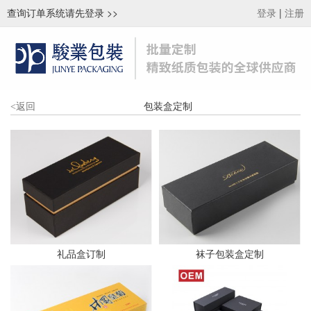
查询订单系统请先登录
>>
|
登录
注册
包装盒定制
<
返回
礼品盒订制
袜子包装盒定制