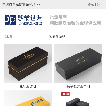
查询订单系统请先登录
>>
|
登录
注册
包装盒定制
<
返回
礼品盒订制
袜子包装盒定制