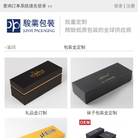
查询订单系统请先登录
>>
|
登录
注册
包装盒定制
<
返回
礼品盒订制
袜子包装盒定制