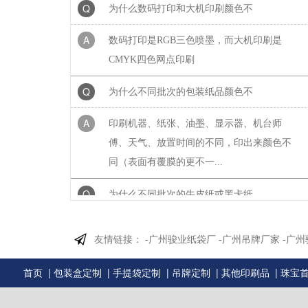
A
数码打印是RGB三色喷墨，而大机印刷是
CMYK四色网点印刷
Q
为什么不同批次的包装纸品颜色不
A
印刷机器、纸张、油墨、显示器、机台师
傅、天气、放置时间的不同，印出来颜色不
同（表面有覆膜的更不一...
Q
为什么不同批次的牛皮纸或黑卡纸
A
1、生产工艺复杂2、不同批次原材料的颜色
有差异。3、造纸季节因素也会影响纸张的颜
友情链接：
-广州骏业纸袋厂
-广州吊牌厂家
-广
色。4、生产机台不同...
|
|
|
|
|
首页
包装盒定制
手提袋定制
吊牌定制
其他印刷品
珠宝
Q
为什么印刷出来的东西和电脑显示