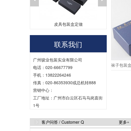
盒厂家
皮具包装盒定做
茶
联系我们
广州骏业包装实业有限公司
袜子包装
电话：020-66677799
手机：13822264246
传真：020-86353930或总机转888
营销中心：
工厂地址：广州市白云区石马马岗直街
1号
客户问答 /
Customer Q
更多+
Q
为什么数码打印和大机印刷颜色不