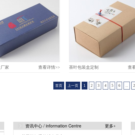
叶包装盒生产厂家
盒厂家
查看详情>>
茶叶包装盒定制
查
首页
上一页
1
2
3
4
5
6
...
2
资讯中心 /
information Centre
更多+