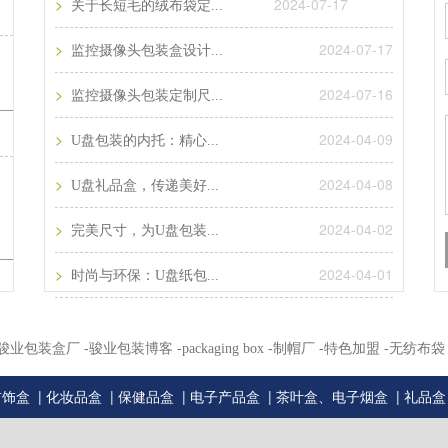
>
2024-07-17
关于长短毛的绒布袋定...
>
2024-07-17
监控摄像头包装盒设计...
>
2024-07-16
监控摄像头包装定制尺...
>
2024-04-09
U盘包装的内托：精心...
>
2024-04-08
U盘礼品盒，传递美好...
>
2024-04-02
完美尺寸，为U盘包装...
>
2024-04-01
时尚与环保：U盘纸包...
州骏业包装盒厂
-骏业包装博客
-packaging box
-制帽厂
-特色加盟
-无纺布袋
|
|
|
|
|
首饰盒
化妆品盒
保健品盒
电子产品盒
茶叶盒、电子烟盒
礼品盒