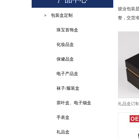
骏业包装
包装盒定制
>
整，交货
珠宝首饰盒
化妆品盒
保健品盒
电子产品盒
袜子/服装盒
茶叶盒、电子烟盒
礼品盒订
手表盒
礼品盒