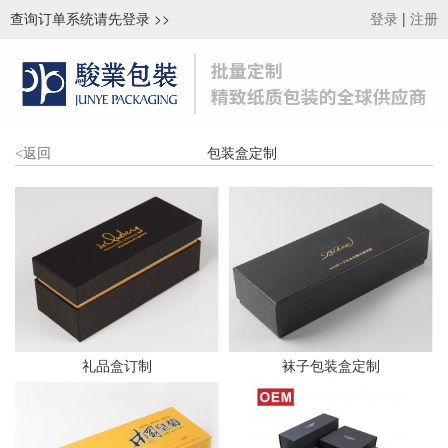
查询订单系统请先登录
>>
|
登录
注册
包装盒定制
<
返回
礼品盒订制
袜子包装盒定制