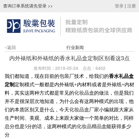
查询订单系统请先登录
>>
|
登录
注册
行业新闻
<
返回
内外裱纸和外裱纸的香水礼品盒定制区别看这3点
发布时间：2019-05-24
点击：
6402
我们都知道，现在目前的
包装厂
技术，给我们的
香水礼品盒
定制
定制模式一般都是内外裱纸+内材料或者是外裱纸+内材
料，其实这两种方式都是常见的
化妆品盒
的做法，但是我们
并不是很深层次地知道，为什么会有这两种模式的出现，他
们的本质区别又是什么，今天
化妆品盒厂家
小编就跟大家从
生产时间、美观、成本上来跟大家做一个简单的对比，同样
总分也是5分的话，这两种模式的
化妆品精品盒
能获得多少
分