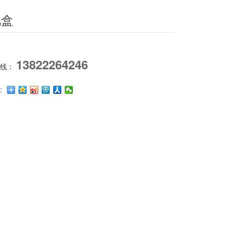
礼盒
13822264246
热线：
: