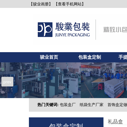
【查看手机网站】
【骏业画册】
骏业首页
包装盒定制
手
新闻资讯
联系骏业
prev
热门关键词:
包装盒厂
纸袋生产厂家
首饰盒定
礼品盒
包装盒定制