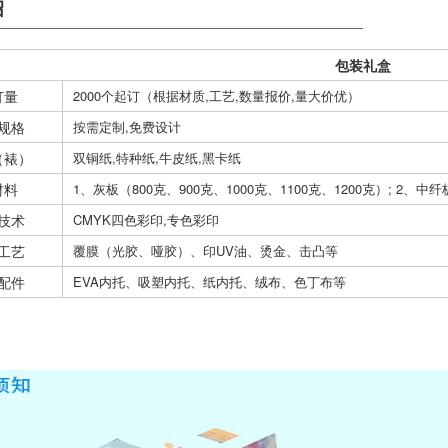
绍
包装礼盒
订量
2000个起订（根据材质,工艺,数量报价,量大价优）
规格
按需定制,免费设计
（裱）
双铜纸,特种纸,牛皮纸,黑卡纸
材料
1、灰板（800克、900克、1000克、1100克、1200克）; 2、中纤板
技术
CMYK四色彩印,专色彩印
工艺
覆膜（光胶、哑胶）、印UV油、烫金、击凸等
配件
EVA内托、吸塑内托、纸内托、绒布、色丁布等
叶包装盒生产厂家