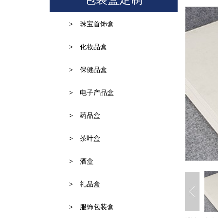
>
珠宝首饰盒
>
化妆品盒
>
保健品盒
>
电子产品盒
>
药品盒
>
茶叶盒
>
酒盒
>
礼品盒
>
服饰包装盒