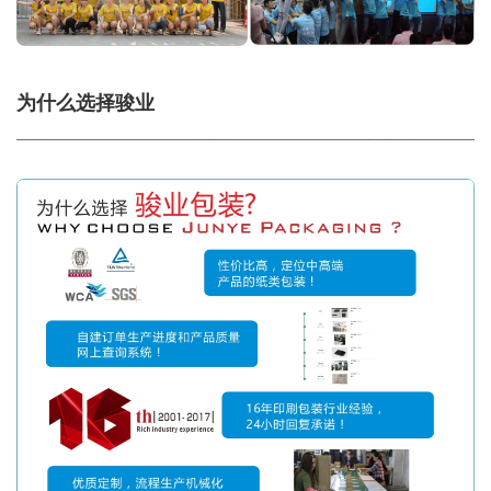
为什么选择骏业
_____________________________________________________________