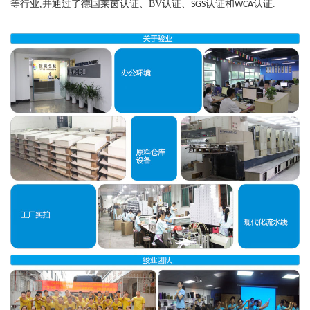
等行业
,
并通过了德国莱茵认证、
BV
认证、
认证和
认证
.
SGS
WCA